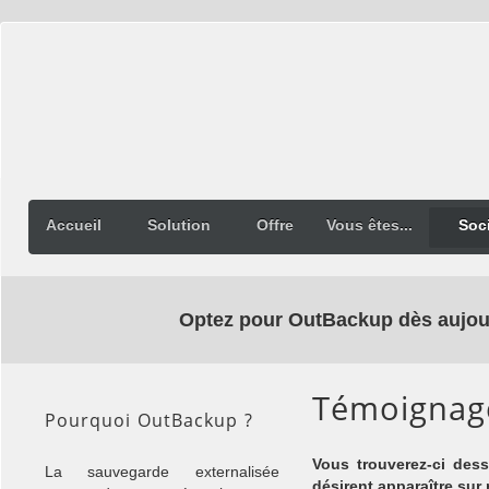
Accueil
Solution
Offre
Vous êtes...
Soc
Optez pour OutBackup dès aujour
Témoignag
Pourquoi OutBackup ?
Vous trouverez-ci des
La sauvegarde externalisée
désirent apparaître sur 