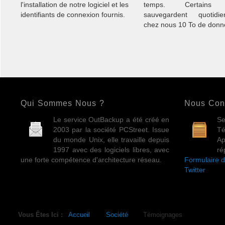
l'installation de notre logiciel et les
temps. Certains c
identifiants de connexion fournis.
sauvegardent quotidie
chez nous 10 To de donn
Qui Sommes Nous ?
Nous Con
Le service OutBackup a été créé en
Se
2003 par la société PCStreet. Issue
Té
du monde Unix, elle travaille depuis
A
1997 avec des logiciels libres, avec
ré
une forte compétence d'architecture réseau.
Formulaire d
Twitter
Vous Êtes Ici :
Accueil
Société
Témoignages