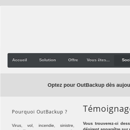
Accueil
Solution
Offre
Vous êtes...
Soc
Optez pour OutBackup dès aujour
Témoignag
Pourquoi OutBackup ?
Vous trouverez-ci des
Virus, vol, incendie, sinistre,
désirent apparaître sur 