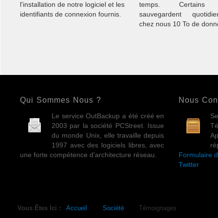
l'installation de notre logiciel et les
temps. Certains c
identifiants de connexion fournis.
sauvegardent quotidie
chez nous 10 To de donn
Qui Sommes Nous ?
Nous Con
Le service OutBackup a été créé en
Se
2003 par la société PCStreet. Issue
Té
du monde Unix, elle travaille depuis
A
1997 avec des logiciels libres, avec
ré
une forte compétence d'architecture réseau.
Formulaire d
Twitter
Vous Êtes Ici :
Accueil
Société
Témoignages