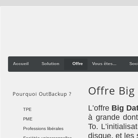
Accueil
Solution
Offre
Vous êtes...
Soc
Offre Big
Pourquoi OutBackup ?
L'offre
Big Da
TPE
à grande dont
PME
To. L'initiali
Professions libérales
disque, et les