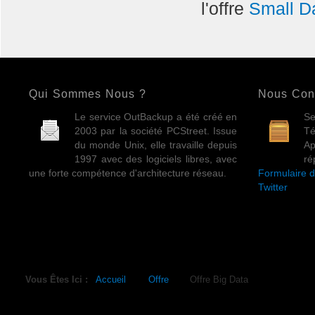
l'offre
Small D
Qui Sommes Nous ?
Nous Con
Le service OutBackup a été créé en
Se
2003 par la société PCStreet. Issue
Té
du monde Unix, elle travaille depuis
A
1997 avec des logiciels libres, avec
ré
une forte compétence d'architecture réseau.
Formulaire d
Twitter
Vous Êtes Ici :
Accueil
Offre
Offre Big Data