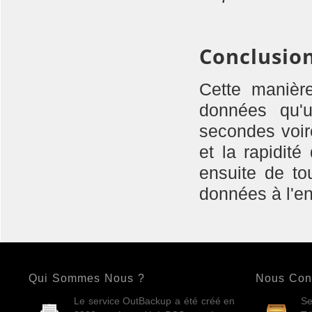
Conclusio
Cette manièr
données qu'
secondes voir
et la rapidit
ensuite de to
données à l'en
Qui Sommes Nous ?
Nous Con
Le service OutBackup a été créé en
Se