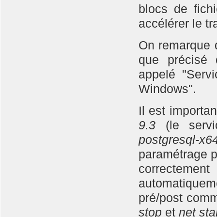
blocs de fich
accélérer le tr
On remarque q
que précisé 
appelé "Servi
Windows".
Il est importa
9.3
(le servi
postgresql-x6
paramétrage pl
correctement
automatiqueme
pré/post comm
stop
et
net sta