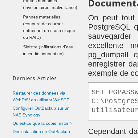
Documenta
Fautes humaines
(involontaires, malveillance)
On peut tout 
Pannes matérielles
(coupure de courant
PostgreSQL qu
entrainant un crash disque
sauvegarder
ou RAID)
excellente m
Sinistre (infiltrations d'eau,
pg_dumpall q
incendie, inondation)
enregistrer da
exemple de co
Derniers Articles
SET PGPASS
Restaurer des données via
WebDAV en utilisant WinSCP
C:\Postgre
Configurer OutBackup sur un
NAS Synology
Qu'est-ce que la copie miroir ?
Cependant dan
Désinstallation de OutBackup