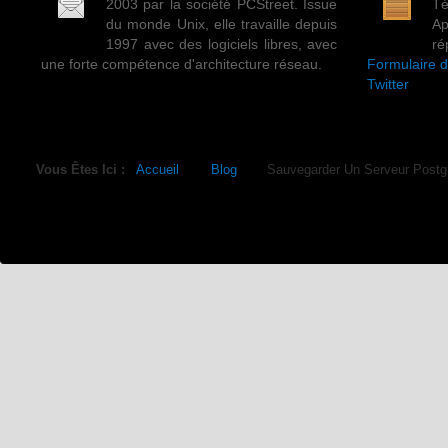
2003 par la société PCStreet. Issue
Té
du monde Unix, elle travaille depuis
A
1997 avec des logiciels libres, avec
ré
une forte compétence d'architecture réseau.
Formulaire d
Twitter
Vous Êtes Ici :
Accueil
Blog
Sauvegarder Un Serveur Post