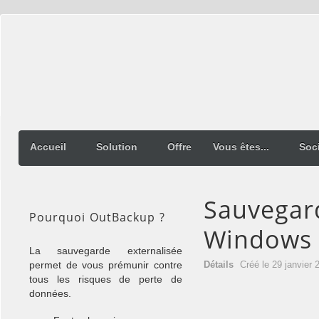
Accueil
Solution
Offre
Vous êtes...
Soc
Sauvegar
Pourquoi OutBackup ?
Windows
La sauvegarde externalisée
permet de vous prémunir contre
Détails
Créé le
29 janvier 
tous les risques de perte de
données.