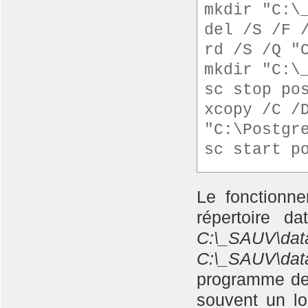
mkdir "C:\
del /S /F 
rd /S /Q "
mkdir "C:\
sc stop po
xcopy /C /
"C:\Postgr
sc start p
Le fonctionne
répertoire d
C:\_SAUV\dat
C:\_SAUV\dat
programme de c
souvent un log